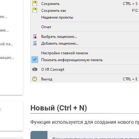
зию…
зию…
Настройки главной панели
Показать информационную панель
Новый (Ctrl + N)
Е
Функция используется для создания нового п