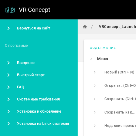
VR Concept
/
VRConcept_Launch
Вернуться на сайт
О программе
СОДЕРЖАНИЕ
Меню
Введение
Новый (Ctrl + N)
Быстрый старт
Открыть…(Ctrl+O
FAQ
Системные требования
Сохранить (Ctrl+
Установка и обновление
Сохранить как… 
Установка на Linux системы
Недавние проек