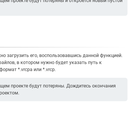
ущем проекте будут потеряны и откроется новый пустой
жно загрузить его, воспользовавшись данной функцией.
айлов, в котором нужно будет указать путь к
рмат *.vrcpa или *.vrcp.
ущем проекте будут потеряны. Дождитесь окончания
проектом.