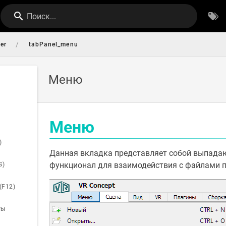
Поиск...
/
er
tabPanel_menu
Меню
Меню
)
Данная вкладка представляет собой выпадаю
функционал для взаимодействия с файлами п
S)
(F12)
ты